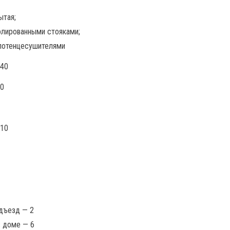
ытая;
олированными стояками;
лотенцесушителями
,40
90
,10
одъезд — 2
в доме — 6