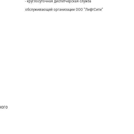
- круглосуточная диспетчерская служба
обслуживающей организации ООО "ЛифтСити"
ного